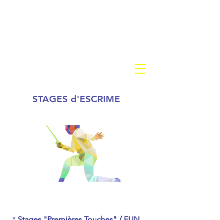
Fencing Academy
CERCLE D'ESCRIME BRAINE
L'ALLEUD
STAGES d'ESCRIME
*
Stages "Premières Touches" / FUN